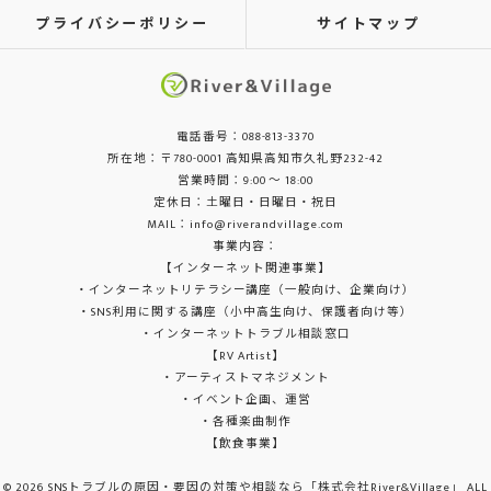
プライバシーポリシー
サイトマップ
電話番号：088-813-3370
所在地：〒780-0001 高知県高知市久礼野232-42
営業時間：9:00 ～ 18:00
定休日：土曜日・日曜日・祝日
MAIL：info@riverandvillage.com
事業内容：
【インターネット関連事業】
・インターネットリテラシー講座（一般向け、企業向け）
・SNS利用に関する講座（小中高生向け、保護者向け等）
・インターネットトラブル相談窓口
【RV Artist】
・アーティストマネジメント
・イベント企画、運営
・各種楽曲制作
【飲食事業】
© 2026 SNSトラブルの原因・要因の対策や相談なら「株式会社River&Village」 ALL